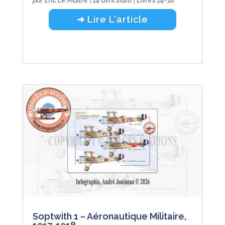
par
Eric Le Maître
|
14 avril 2026
|
Livres 14-18
➜ Lire L'article
Soptwith 1 – Aéronautique Militaire,