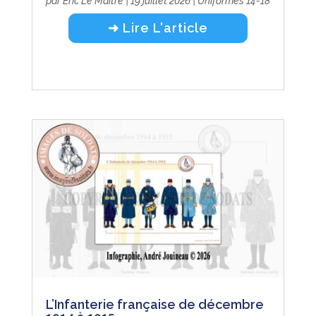
par
Eric Le Maître
|
19 juillet 2026
|
Uniformes 14-18
➜ Lire L'article
L’Infanterie française de décembre