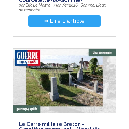
Courcelette (80-Somme)
par
Eric Le Maître
|
7 janvier 2026
|
Somme
,
Lieux
de mémoire
➜ Lire L'article
Le Carré militaire Breton –