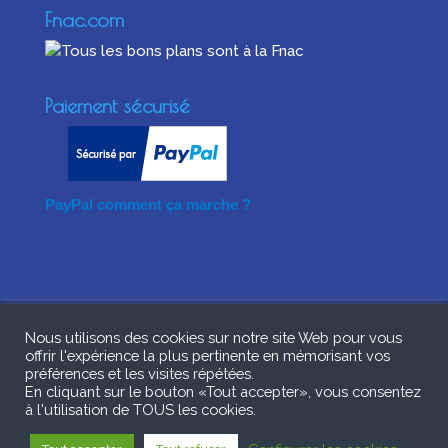
Fnac.com
Paiement sécurisé
PayPal comment ça marche ?
Nous utilisons des cookies sur notre site Web pour vous
offrir l'expérience la plus pertinente en mémorisant vos
préférences et les visites répétées.
En cliquant sur le bouton «Tout accepter», vous consentez
Copyright © 2025 Eric Le Maître EI - Site Guerre
à l'utilisation de TOUS les cookies.
1914-1918 - Tous droits réservés - Site Internet