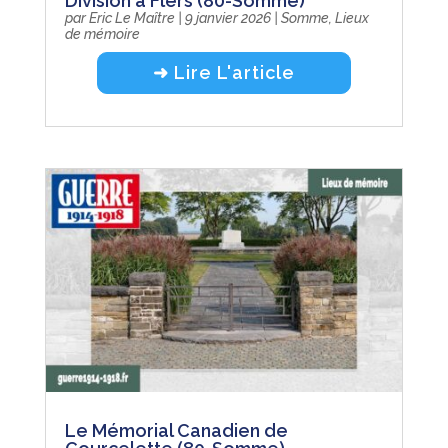
Division à Flers (80-Somme)
par
Eric Le Maître
|
9 janvier 2026
|
Somme
,
Lieux
de mémoire
➜ Lire L'article
Le Mémorial Canadien de