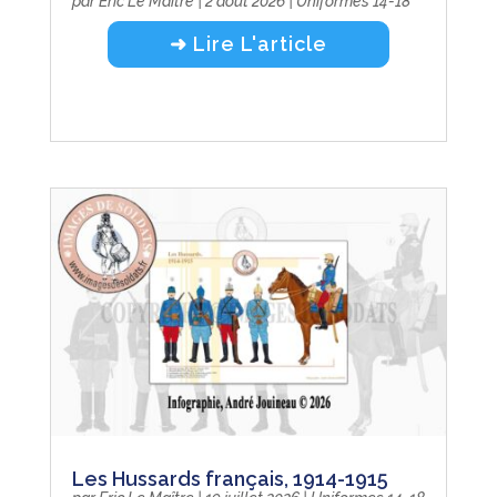
par
Eric Le Maître
|
2 août 2026
|
Uniformes 14-18
➜ Lire L'article
Les Hussards français, 1914-1915