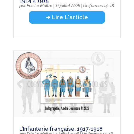
1914 à 1915
par
Eric Le Maître
|
11 juillet 2026
|
Uniformes 14-18
➜ Lire L'article
L’Infanterie française, 1917-1918